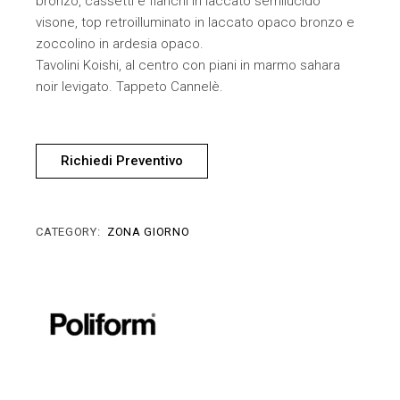
bronzo, cassetti e fianchi in laccato semilucido
visone, top retroilluminato in laccato opaco bronzo e
zoccolino in ardesia opaco.
Tavolini Koishi, al centro con piani in marmo sahara
noir levigato. Tappeto Cannelè.
Richiedi Preventivo
CATEGORY:
ZONA GIORNO