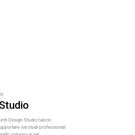
TI
Studio
etti Design Studio nasce
supportare sia studi professionali
i nello sviluppo e nel