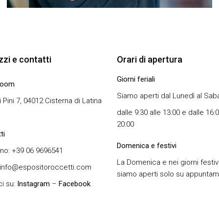
izzi e contatti
Orari di apertura
Giorni feriali
room
Siamo aperti dal Lunedì al Sab
i Pini 7, 04012 Cisterna di Latina
dalle 9:30 alle 13:00 e dalle 16:0
20:00
ti
Domenica e festivi
no: +39 06 9696541
La Domenica e nei giorni festiv
 info@espositoroccetti.com
siamo aperti solo su appunta
i su:
Instagram
–
Facebook