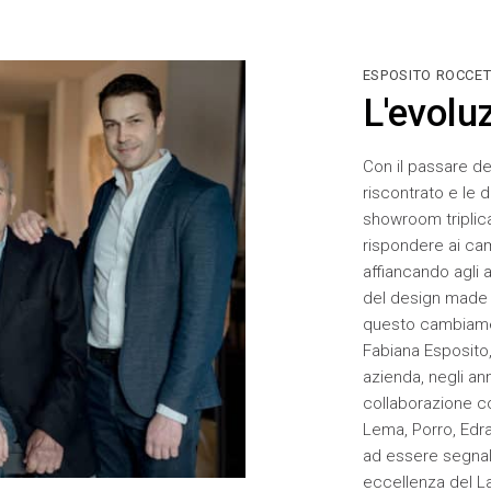
ESPOSITO ROCCET
L'evolu
Con il passare de
riscontrato e le 
showroom triplica
rispondere ai cam
affiancando agli a
del design made in
questo cambiament
Fabiana Esposito,
azienda, negli anni
collaborazione c
Lema, Porro, Edra
ad essere segnal
eccellenza del Laz