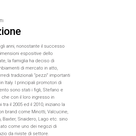
TI
zione
gli anni, nonostante il successo
dimensioni espositive dello
te, la famiglia ha deciso di
biamenti di mercato in atto,
rredi tradizionali “pezzi” importanti
 Italy. I principali promotori di
o sono stati i figli, Stefano e
 che con il loro ingresso in
 tra il 2005 ed il 2010, iniziano la
on brand come Minotti, Valcucine,
, Baxter, Snaidero, Lago etc. sino
ato come uno dei negozi di
io da riviste di settore.