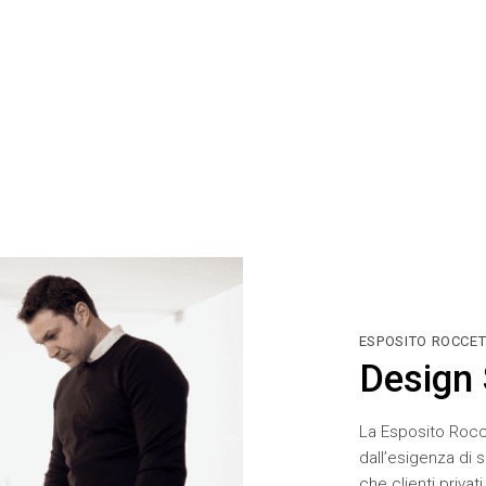
ESPOSITO ROCCET
Design 
La Esposito Rocc
dall’esigenza di 
che clienti privat