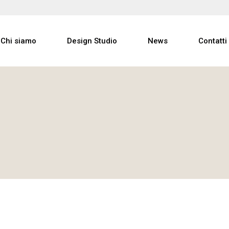
Studio
Chi siamo
Design Studio
News
Contatti
Progetti
Partners
Studio
Progetti
Partners