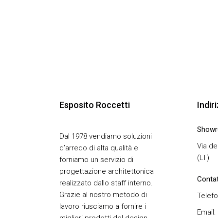
Esposito Roccetti
Indir
Show
Dal 1978 vendiamo soluzioni
Via de
d’arredo di alta qualità e
(LT)
forniamo un servizio di
progettazione architettonica
Contat
realizzato dallo staff interno.
Grazie al nostro metodo di
Telefo
lavoro riusciamo a fornire i
Email:
migliori prodotti del design