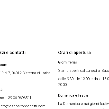
izzi e contatti
Orari di apertura
Giorni feriali
room
Siamo aperti dal Lunedì al Sab
i Pini 7, 04012 Cisterna di Latina
dalle 9:30 alle 13:00 e dalle 16:0
20:00
ti
Domenica e festivi
no: +39 06 9696541
La Domenica e nei giorni festiv
 info@espositoroccetti.com