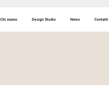
Studio
Chi siamo
Design Studio
News
Contatti
Progetti
Partners
Studio
Progetti
i
Partners